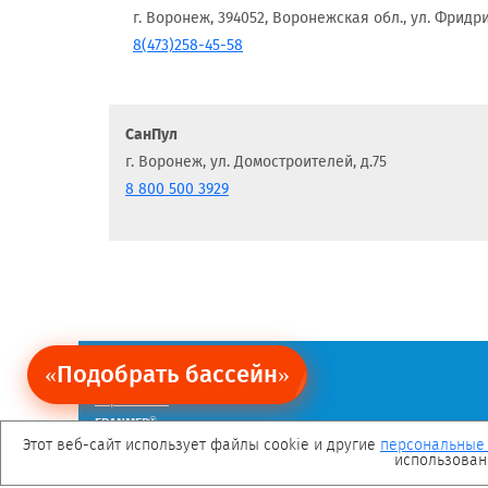
г. Воронеж, 394052, Воронежская обл., ул. Фридрих
8(473)258-45-58
СанПул
г. Воронеж, ул. Домостроителей, д.75
8 800 500 3929
«Подобрать бассейн»
Ограничение обязательств.
Политика персональных данных
Карта сайта
®
FRANMER
— зарегистрированная торговая марка.
Мы в социальных сетях
Этот веб-сайт использует файлы cookie и другие
персональные
использован