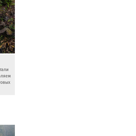
тали
вляем
товых