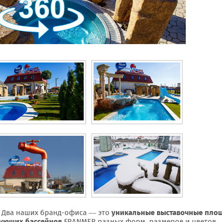
. Два наших бранд-офиса — это
уникальные выставочные пло
вующих бассейнов
FRANMER разных форм, размеров и цветов.