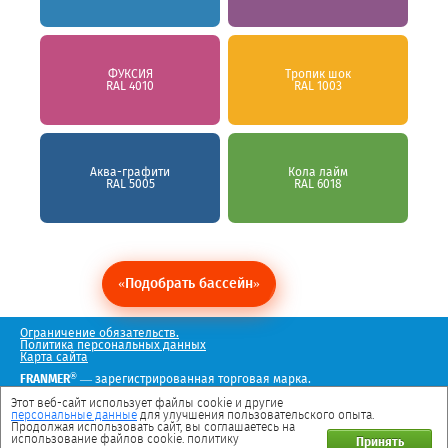
ФУКСИЯ
Тропик шок
RAL 4010
RAL 1003
Аква-графити
Кола лайм
RAL 5005
RAL 6018
«Подобрать бассейн»
Ограничение обязательств.
Политика персональных данных
Карта сайта
®
FRANMER
— зарегистрированная торговая марка.
Мы в социальных сетях
Этот веб-сайт использует файлы cookie и другие
персональные данные
для улучшения пользовательского опыта.
Продолжая использовать сайт, вы соглашаетесь на
использование файлов cookie. политику
Принять