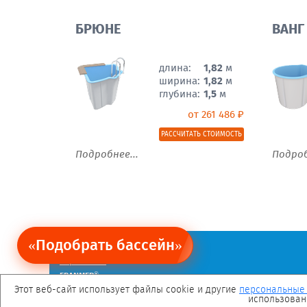
БРЮНЕ
ВАНГ
длина:
1,82
м
ширина:
1,82
м
глубина:
1,5
м
от 261 486 ₽
РАССЧИТАТЬ СТОИМОСТЬ
Подробнее...
Подроб
«Подобрать бассейн»
Ограничение обязательств.
Политика персональных данных
Карта сайта
®
FRANMER
— зарегистрированная торговая марка.
Мы в социальных сетях
Этот веб-сайт использует файлы cookie и другие
персональные
использован