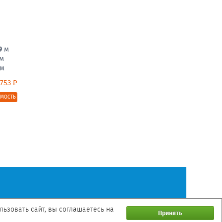
9
м
м
м
 753 ₽
ИМОСТЬ
ьзовать сайт, вы соглашаетесь на
Принять