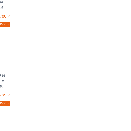
м
м
980 ₽
ИМОСТЬ
8
м
7
м
м
 799 ₽
ИМОСТЬ