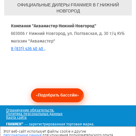
ОФИЦИАЛЬНЫЕ ДИЛЕРЫ FRANMER В Г.НИЖНИЙ
НОВГОРОД
Компания "Аквамастер Нижний Новгород"
603006 г Нижний Новгород, ул. Полтавская, д. 30 т/ц КУБ
магазин "Аквамастер"
8 (831) 436 40 40 ,
«Подобрать бассейн»
Ограничение обязательств.
Политика персональных данных
Карта сайта
®
FRANMER
— зарегистрированная торговая марка.
Мы в социальных сетях
Этот веб-сайт использует файлы cookie и другие
персональные данные
для улучшения пользовательского опыта.