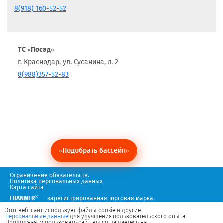
8(918) 160-52-52
ТС «Посад»
г. Краснодар, ул. Сусанина, д. 2
8(988)357-52-83
«Подобрать бассейн»
Ограничение обязательств.
Политика персональных данных
Карта сайта
®
FRANMER
— зарегистрированная торговая марка.
Мы в социальных сетях
Этот веб-сайт использует файлы cookie и другие
персональные данные
для улучшения пользовательского опыта.
Продолжая использовать сайт, вы соглашаетесь на