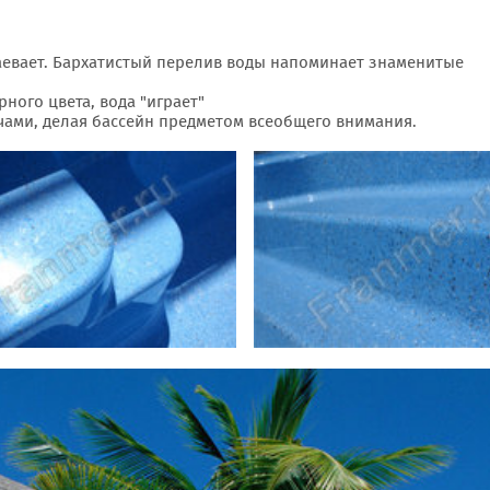
аевает. Бархатистый перелив воды напоминает знаменитые
ного цвета, вода "играет"
чами, делая бассейн предметом всеобщего внимания.