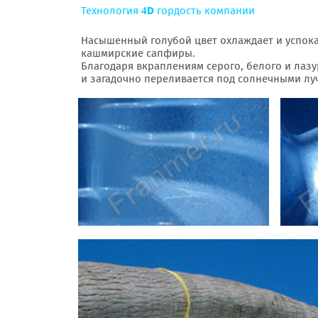
Технология
D
гордость компании
4
Насышенный голубой цвет охлаждает и успок
кашмирские сапфиры.
Благодаря вкраплениям серого, белого и лазур
и загадочно переливается под солнечными лу