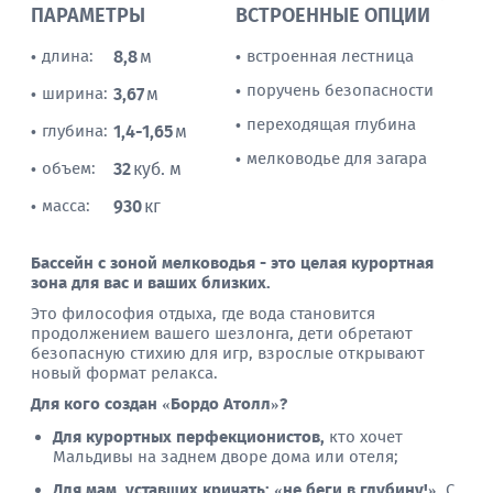
ПАРАМЕТРЫ
ВСТРОЕННЫЕ ОПЦИИ
длина:
8,8
м
встроенная лестница
•
•
поручень безопасности
•
ширина:
3,67
м
•
переходящая глубина
•
глубина:
1,4-1,65
м
•
мелководье для загара
•
объем:
32
куб. м
•
масса:
930
кг
•
Бассейн с зоной мелководья - это целая курортная
зона для вас и ваших близких.
Это философия отдыха, где вода становится
продолжением вашего шезлонга, дети обретают
безопасную стихию для игр, взрослые открывают
новый формат релакса.
Для кого создан «Бордо Атолл»?
Для курортных перфекционистов,
кто хочет
Мальдивы на заднем дворе дома или отеля;
Для мам, уставших кричать: «не беги в глубину!»
. С