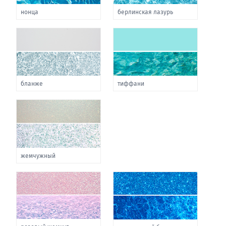
нонца
берлинская лазурь
бланже
тиффани
жемчужный