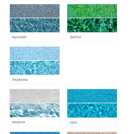
мунлайт
тритон
перванш
мореон
хуко