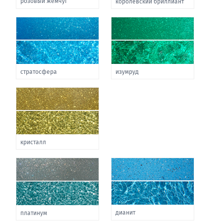
розовый жемчуг
королевский бриллиант
стратосфера
изумруд
кристалл
дианит
платинум