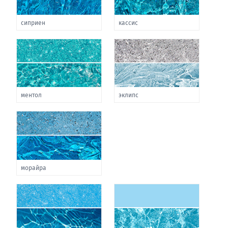
сиприен
кассис
ментол
эклипс
морайра