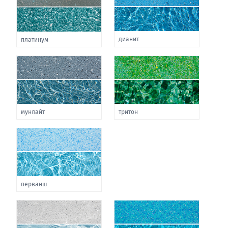
дианит
платинум
мунлайт
тритон
перванш