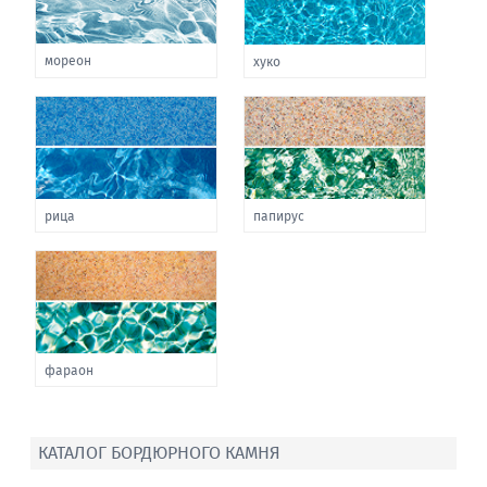
мореон
хуко
рица
папирус
фараон
КАТАЛОГ БОРДЮРНОГО КАМНЯ