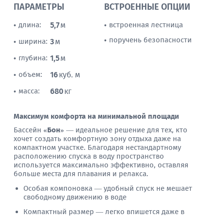
ПАРАМЕТРЫ
ВСТРОЕННЫЕ ОПЦИИ
длина:
5,7
м
встроенная лестница
•
•
поручень безопасности
•
ширина:
3
м
•
глубина:
1,5
м
•
объем:
16
куб. м
•
масса:
680
кг
•
Максимум комфорта на минимальной площади
Бассейн
«Бон»
— идеальное решение для тех, кто
хочет создать комфортную зону отдыха даже на
компактном участке. Благодаря нестандартному
расположению спуска в воду пространство
используется максимально эффективно, оставляя
больше места для плавания и релакса.
Особая компоновка — удобный спуск не мешает
свободному движению в воде
Компактный размер — легко впишется даже в