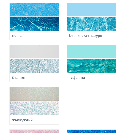
нонца
берлинская лазурь
бланже
тиффани
жемчужный