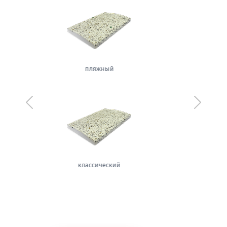
белый
Предыдущий
Следующ
теплый