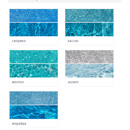
сиприен
кассис
ментол
эклипс
морайра