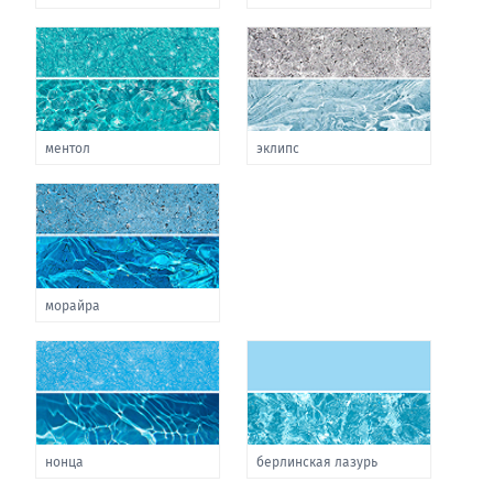
ментол
эклипс
морайра
нонца
берлинская лазурь