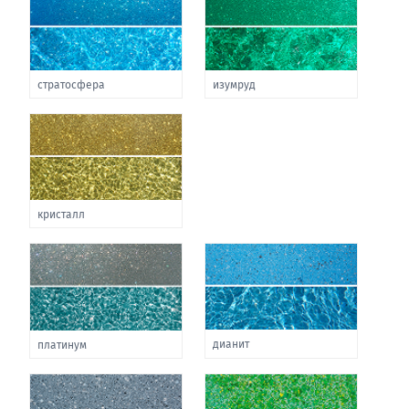
стратосфера
изумруд
кристалл
дианит
платинум