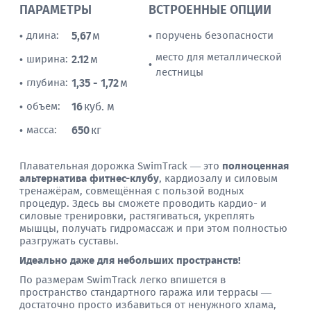
ПАРАМЕТРЫ
ВСТРОЕННЫЕ ОПЦИИ
длина:
5,67
м
поручень безопасности
•
•
место для металлической
ширина:
2.12
м
•
•
лестницы
глубина:
1,35 - 1,72
м
•
объем:
16
куб. м
•
масса:
650
кг
•
Плавательная дорожка SwimTrack — это
полноценная
альтернатива фитнес-клубу
, кардиозалу и силовым
тренажёрам, совмещённая с пользой водных
процедур. Здесь вы сможете проводить кардио- и
силовые тренировки, растягиваться, укреплять
мышцы, получать гидромассаж и при этом полностью
разгружать суставы.
Идеально даже для небольших пространств!
По размерам SwimTrack легко впишется в
пространство стандартного гаража или террасы —
достаточно просто избавиться от ненужного хлама,