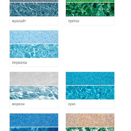
мунлайт
тритон
перванш
мореон
хуко