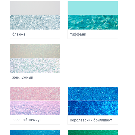
бланже
тиффани
жемчужный
розовый жемчуг
королевский бриллиант