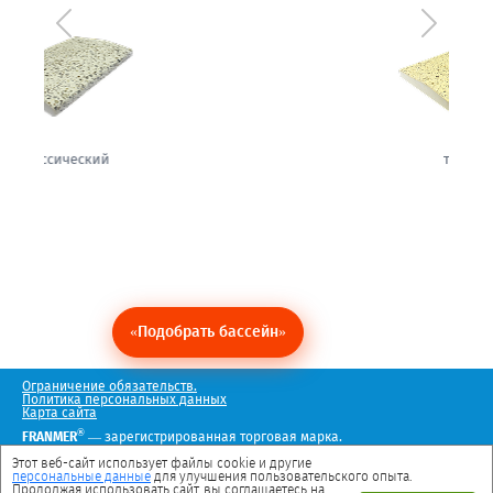
Предыдущий
Следующ
теплый
«Подобрать бассейн»
Ограничение обязательств.
Политика персональных данных
Карта сайта
®
FRANMER
— зарегистрированная торговая марка.
Мы в социальных сетях
Этот веб-сайт использует файлы cookie и другие
персональные данные
для улучшения пользовательского опыта.
Продолжая использовать сайт, вы соглашаетесь на