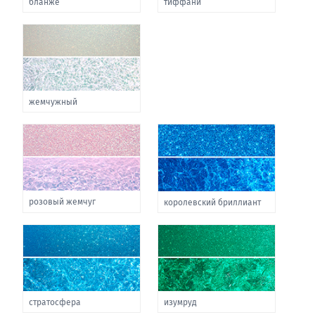
бланже
тиффани
жемчужный
розовый жемчуг
королевский бриллиант
стратосфера
изумруд