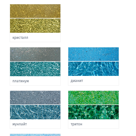
кристалл
дианит
платинум
мунлайт
тритон