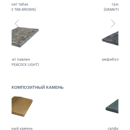
гранит белла
(GRANITE BELLA WHITE)
Предыдущий
Следующ
амфиболит гранитовый
КОМПОЗИТНЫЙ КАМЕНЬ
сапфировая ночь