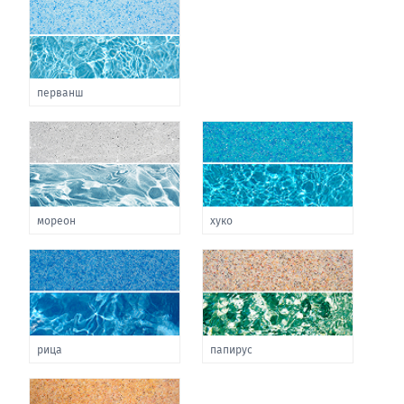
перванш
мореон
хуко
рица
папирус