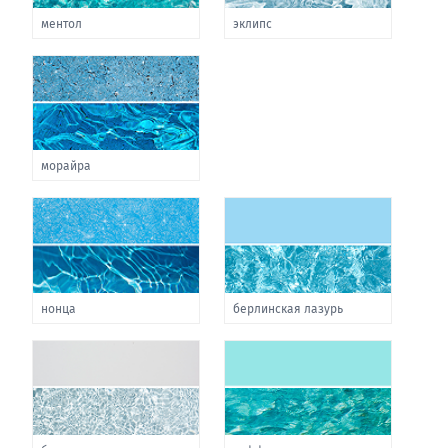
ментол
эклипс
морайра
нонца
берлинская лазурь