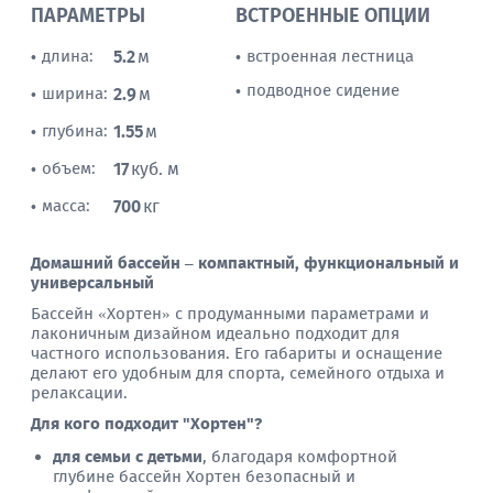
ПАРАМЕТРЫ
ВСТРОЕННЫЕ ОПЦИИ
длина:
5.2
м
встроенная лестница
•
•
подводное сидение
•
ширина:
2.9
м
•
глубина:
1.55
м
•
объем:
17
куб. м
•
масса:
700
кг
•
Домашний бассейн – компактный, функциональный и
универсальный
Бассейн «Хортен» с продуманными параметрами и
лаконичным дизайном идеально подходит для
частного использования. Его габариты и оснащение
делают его удобным для спорта, семейного отдыха и
релаксации.
Для кого подходит "Хортен"?
для семьи с детьми
, благодаря комфортной
глубине бассейн Хортен безопасный и