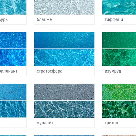
зурь
бланже
тиффани
риллиант
стратосфера
изумруд
мунлайт
тритон