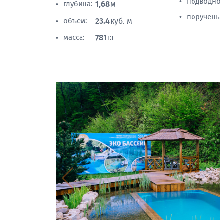
подводно
•
глубина:
1,68
м
•
поручень
•
объем:
23.4
куб. м
•
масса:
781
кг
•