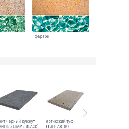
фараон
Следующий
иболит гранитовый
гранит черный кунжут
(GRANITE SESAME BLACK)