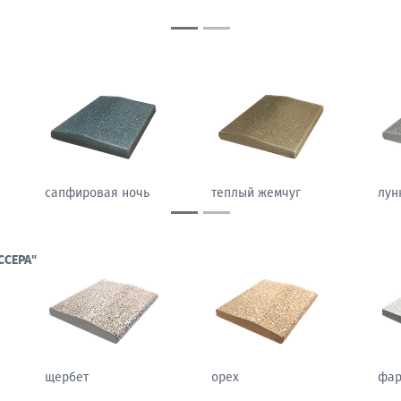
LIGHT)
песчаный камень
морозный персик
сап
ССЕРА"
щербет
орех
фа