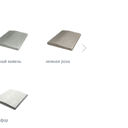
Следующий
фировая ночь
теплый жемчуг
рфор