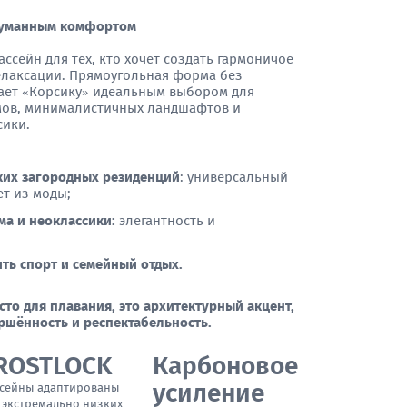
одуманным комфортом
сейн для тех, кто хочет создать гармоничое
релаксации. Прямоугольная форма без
ает «Корсику» идеальным выбором для
мов, минималистичных ландшафтов и
сики.
ких загородных резиденций
: универсальный
ет из моды;
ма и неоклассики:
элегантность и
ть спорт и семейный отдых.
сто для плавания, это архитектурный акцент,
шённость и респектабельность.
ROSTLOCK
Карбоновое
усиление
сейны адаптированы
 экстремально низких