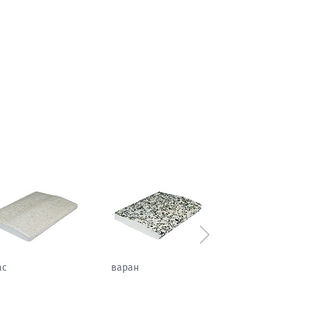
Следующий
аль
атлас