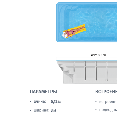
ПАРАМЕТРЫ
ВСТРОЕН
длина:
6,12
м
встроенн
•
•
подводны
•
ширина:
3
м
•