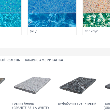
рица
папирус
ный камень
Камень АМЕРИКАНКА
гранит павлин
гранит белла
амф
N)
(GRANITE PEACOCK
(GRANITE BELLA WHITE)