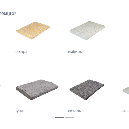
РРАЦЦО"
сахара
имбирь
гобелен
вуаль
сиз