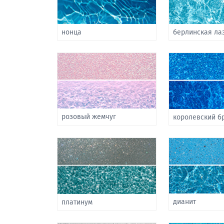
нонца
берлинская ла
розовый жемчуг
королевский б
дианит
платинум