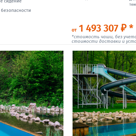
е сидение
тем
 безопасности
1 493 307 ₽ *
от
*стоимость чаши, без учет
стоимости доставки и уст