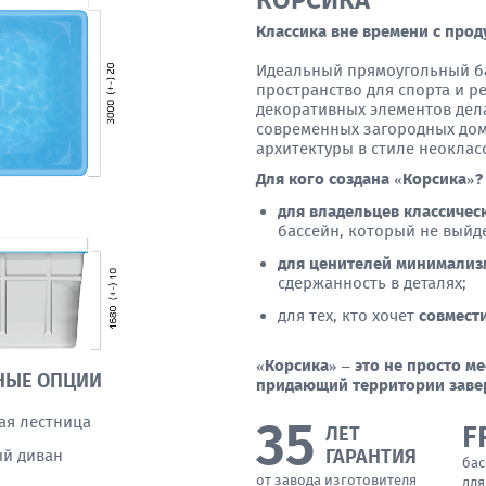
КОРСИКА
Классика вне времени с пр
Идеальный прямоугольный бас
пространство для спорта и 
декоративных элементов дел
современных загородных до
архитектуры в стиле неоклас
Для кого создана «Корсика»?
для владельцев классичес
бассейн, который не выйд
для ценителей минимализ
сдержанность в деталях;
для тех, кто хочет
совмести
«Корсика» – это не просто ме
НЫЕ ОПЦИИ
придающий территории завер
35
ая лестница
F
ЛЕТ
ГАРАНТИЯ
й диван
бас
от завода изготовителя
для