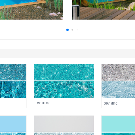
ментол
эклипс