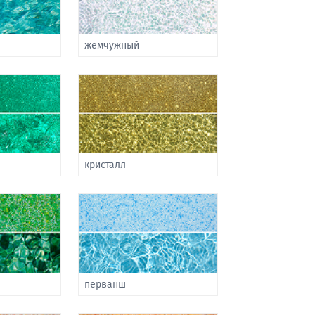
жемчужный
кристалл
перванш