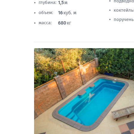
подводно
•
глубина:
1,5
м
•
коктейль
•
объем:
16
куб. м
•
поручень
•
масса:
680
кг
•