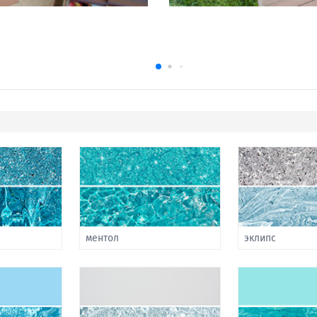
ментол
эклипс