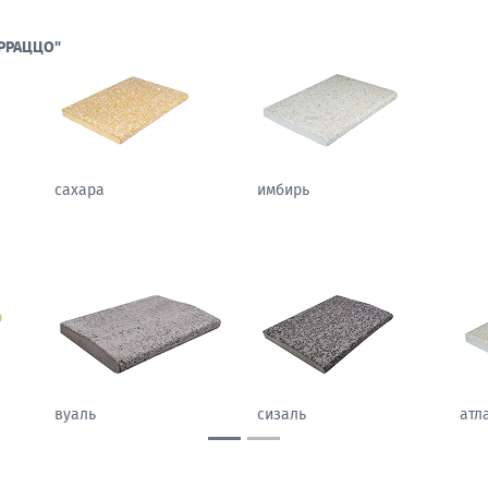
РРАЦЦО"
сахара
имбирь
гобелен
вуаль
сиз