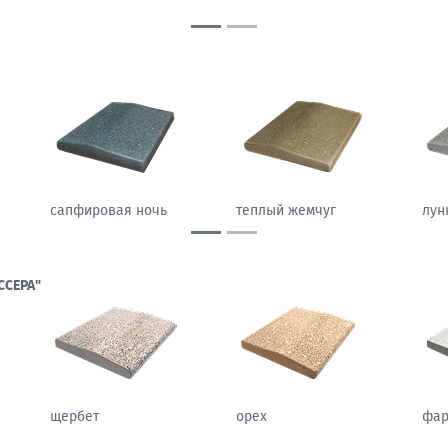
LIGHT)
песчаный камень
морозный персик
сап
ССЕРА"
щербет
орех
фа