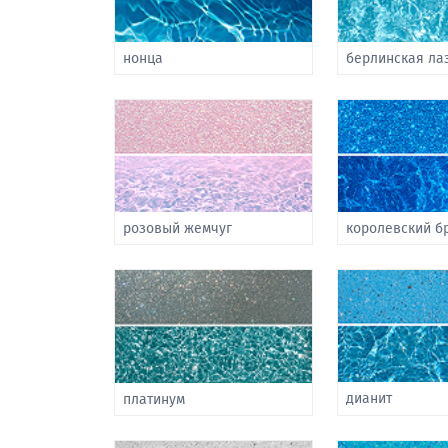
нонца
берлинская ла
розовый жемчуг
королевский б
дианит
платинум