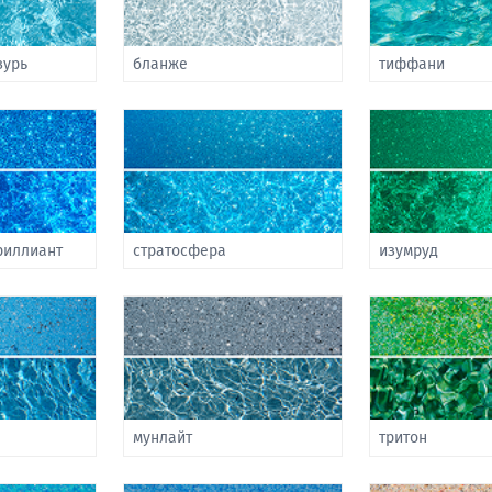
зурь
бланже
тиффани
риллиант
стратосфера
изумруд
мунлайт
тритон