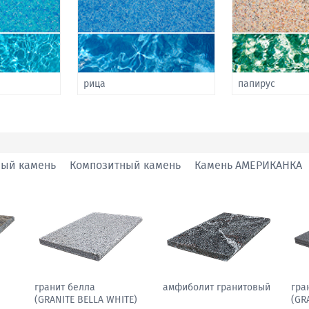
рица
папирус
ный камень
Композитный камень
Камень АМЕРИКАНКА
гранит павлин
гранит белла
амф
N)
(GRANITE PEACOCK
(GRANITE BELLA WHITE)