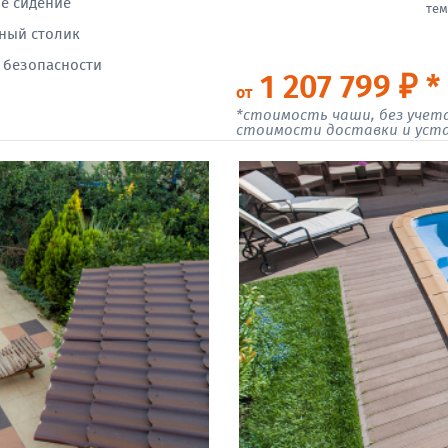
е сидение
тем
ный столик
 безопасности
1 207 799 ₽ *
от
*стоимость чаши, без учет
стоимости доставки и уст