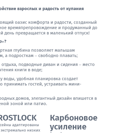
койствие взрослых и радость от купания
стоящий оазис комфорта и радости, созданный
ейное времяпрепровождение и продуманный до
й день превращается в маленький отпуск!
р»?
ортная глубина позволяет малышам
м, а подросткам – свободно плавать;
 отдыха, подводные диван и сидения – место
тения книги в воде;
у воды, удобная планировка создает
о принимать гостей, устраивать мини-
ородных домов, элегантный дизайн впишется в
еной зоной или патио.
ROSTLOCK
Карбоновое
усиление
сейны адаптированы
 экстремально низких