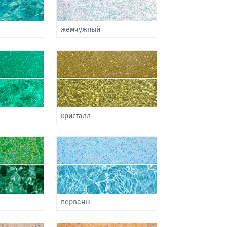
жемчужный
кристалл
перванш