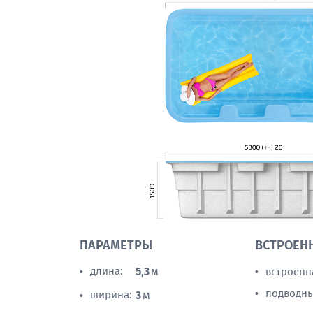
ПАРАМЕТРЫ
ВСТРОЕН
длина:
5,3
м
встроенн
•
•
подводны
•
ширина:
3
м
•