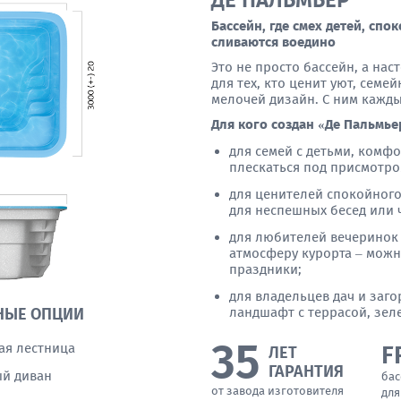
ДЕ ПАЛЬМЬЕР
Бассейн, где смех детей, спо
сливаются воедино
Это не просто бассейн, а на
для тех, кто ценит уют, сем
мелочей дизайн. С ним кажды
Для кого создан «Де Пальмье
для семей с детьми, комф
плескаться под присмотро
для ценителей спокойного
для неспешных бесед или ч
для любителей вечеринок 
атмосферу курорта – можн
праздники;
для владельцев дач и заг
ландшафт с террасой, зел
НЫЕ ОПЦИИ
35
ая лестница
F
ЛЕТ
ГАРАНТИЯ
й диван
бас
от завода изготовителя
для