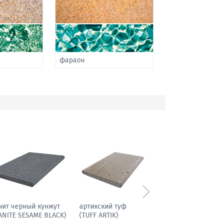
фараон
Следующий
иболит гранитовый
гранит черный кунжут
(GRANITE SESAME BLACK)