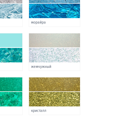
морайра
жемчужный
кристалл