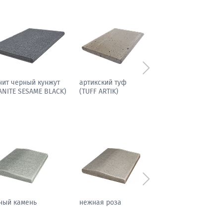
Следующий
иболит гранитовый
гранит черный кунжут
(GRANITE SESAME BLACK)
Следующий
фировая ночь
теплый жемчуг