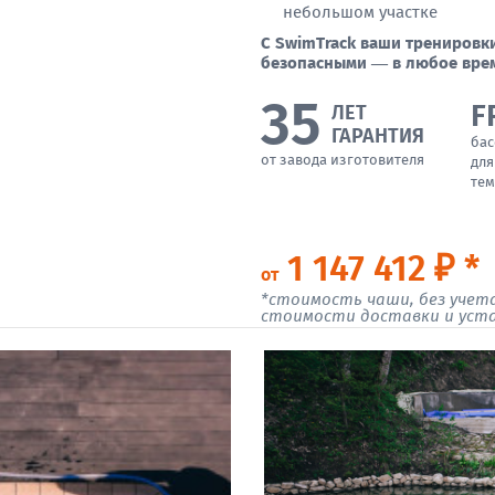
небольшом участке
С SwimTrack ваши трениров
безопасными — в любое врем
35
F
ЛЕТ
ГАРАНТИЯ
бас
от завода изготовителя
для
тем
1 147 412 ₽ *
от
*стоимость чаши, без учет
стоимости доставки и уст