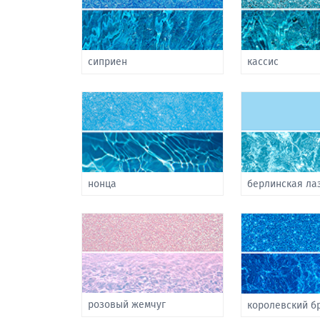
сиприен
кассис
нонца
берлинская ла
розовый жемчуг
королевский б