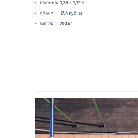
глубина:
1,35 - 1,72
м
•
объем:
17.4
куб. м
•
масса:
750
кг
•