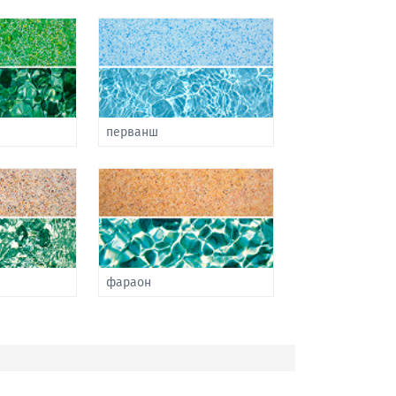
перванш
фараон