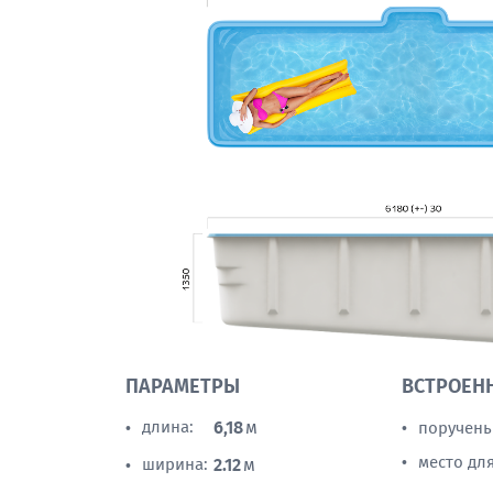
ПАРАМЕТРЫ
ВСТРОЕН
длина:
6,18
м
поручень
•
•
место дл
•
ширина:
2.12
м
•