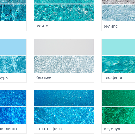
ментол
эклипс
зурь
бланже
тиффани
риллиант
стратосфера
изумруд