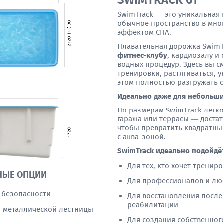
SWIMTRACK 61
SwimTrack — это уникальная
обычное пространство в мн
эффектом СПА.
Плавательная дорожка SwimT
фитнес-клубу
, кардиозалу и
водных процедур. Здесь вы с
тренировки, растягиваться, 
этом полностью разгружать с
Идеально даже для небольши
По размерам SwimTrack легко
гаража или террасы — достат
чтобы превратить квадратны
с аква-зоной.
SwimTrack идеально подойдё
Для тех, кто хочет тренир
НЫЕ ОПЦИИ
Для профессионалов и лю
 безопасности
Для восстановления после
реабилитации
я металлической лестницы
Для создания собственног