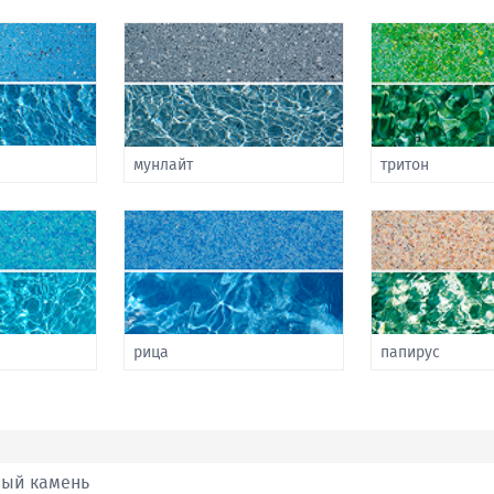
мунлайт
тритон
рица
папирус
ный камень