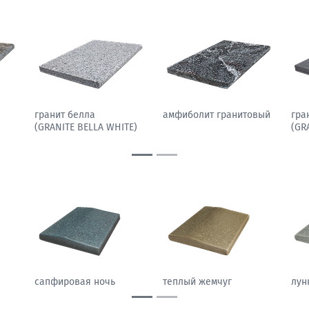
гранит павлин
гранит белла
амф
N)
(GRANITE PEACOCK
(GRANITE BELLA WHITE)
LIGHT)
песчаный камень
морозный персик
сап