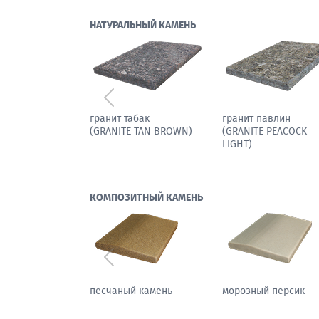
НАТУРАЛЬНЫЙ КАМЕНЬ
Предыдущий
мрамор паллодио
гранит табак
(GRANITE TAN BROW
КОМПОЗИТНЫЙ КАМЕНЬ
Предыдущий
осенний бостон
каменный цветок