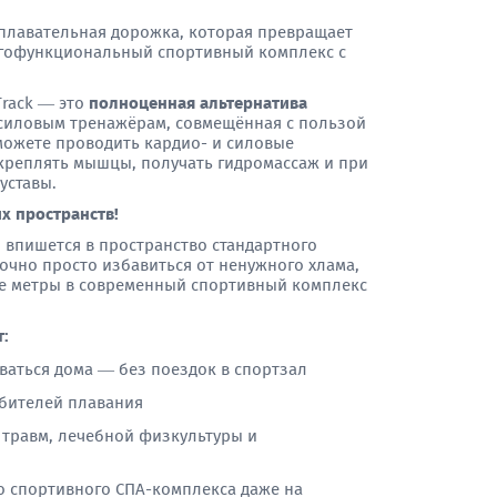
 плавательная дорожка, которая превращает
огофункциональный спортивный комплекс с
rack — это
полноценная альтернатива
 силовым тренажёрам, совмещённая с пользой
можете проводить кардио- и силовые
укреплять мышцы, получать гидромассаж и при
уставы.
х пространств!
 впишется в пространство стандартного
очно просто избавиться от ненужного хлама,
е метры в современный спортивный комплекс
т:
оваться дома — без поездок в спортзал
бителей плавания
 травм, лечебной физкультуры и
о спортивного СПА-комплекса даже на