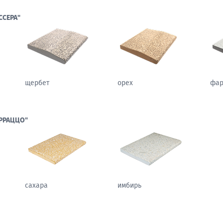
ССЕРА"
щербет
орех
фа
РРАЦЦО"
сахара
имбирь