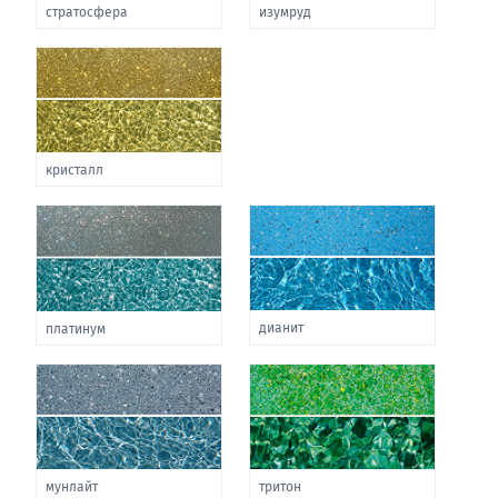
стратосфера
изумруд
кристалл
дианит
платинум
мунлайт
тритон