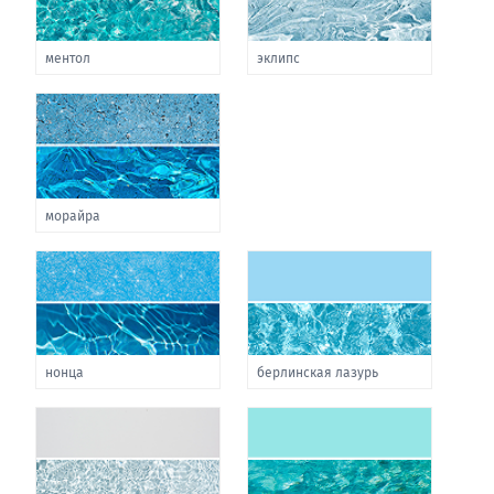
ментол
эклипс
морайра
нонца
берлинская лазурь