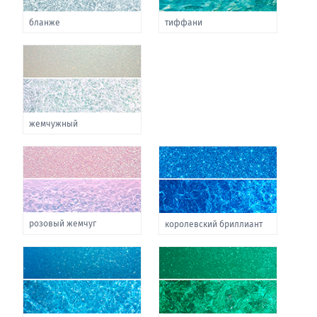
бланже
тиффани
жемчужный
розовый жемчуг
королевский бриллиант