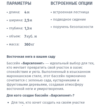
ПАРАМЕТРЫ
ВСТРОЕННЫЕ ОПЦИИ
длина:
4
м
встроенная лестница
•
•
подводное сидение
•
ширина:
2,5
м
•
поручень безопасности
•
глубина:
1,3
м
•
объем:
7
куб. м
•
масса:
360
кг
•
Восточная нега в вашем саду
Бассейн
«Барселонет»
— идеальный выбор для тех,
кто мечтает превратить свой участок в оазис
спокойствия и уюта. Выполненный в изысканном
марокканском стиле, этот бассейн гармонично
сочетается с зеленью сада, кустарниками и
фруктовыми деревьями, создавая атмосферу
восточной неги и умиротворения.
Для кого создан бассейн «Барселонет»?
Для тех, кто хочет создать на своём участке