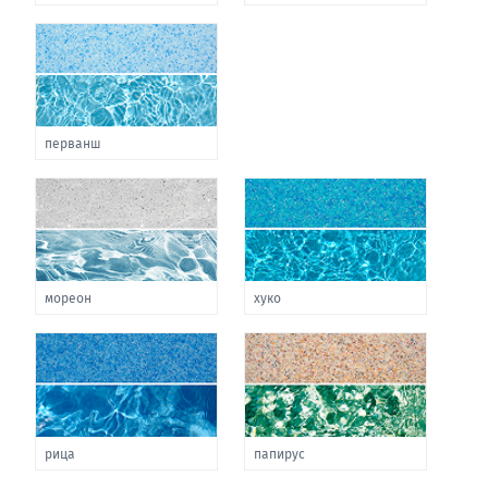
перванш
мореон
хуко
рица
папирус