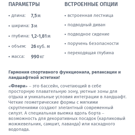
ПАРАМЕТРЫ
ВСТРОЕННЫЕ ОПЦИИ
длина:
7,5
м
встроенная лестница
•
•
подводный диван
•
ширина:
3
м
•
подводное сидение
•
глубина:
1,2-1,81
м
•
поручень безопасности
•
объем:
26
куб. м
•
переходящая глубина
•
масса:
990
кг
•
Гармония спортивного функционала, релаксации и
ландшафтной эстетики!
«Флери»
– это бассейн, сочетающий в себе
просторную плавательную зону, уютные зоны для
отдыха и уникальные условия интеграции в ландшафт.
Четкие геометрические формы с мягкими
скруглениями создают элегантный современный
силуэт. А специальная выемка вдоль борта –
возможность для декоративных посадок (карликовый
можжевельник, самшит, лаванда) или каскадного
водопада.