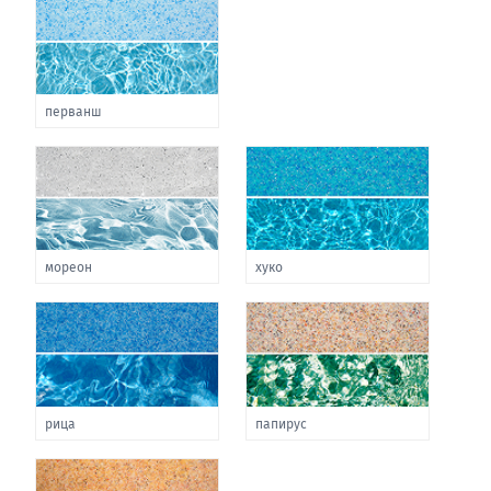
перванш
мореон
хуко
рица
папирус