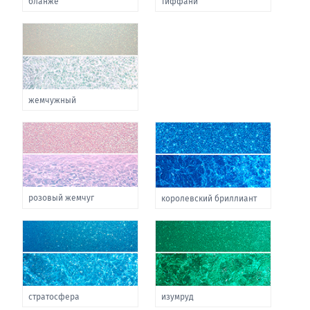
бланже
тиффани
жемчужный
розовый жемчуг
королевский бриллиант
стратосфера
изумруд