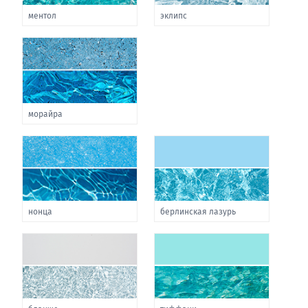
ментол
эклипс
морайра
нонца
берлинская лазурь