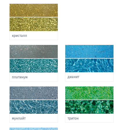
кристалл
дианит
платинум
мунлайт
тритон