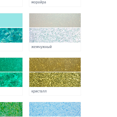
морайра
жемчужный
кристалл