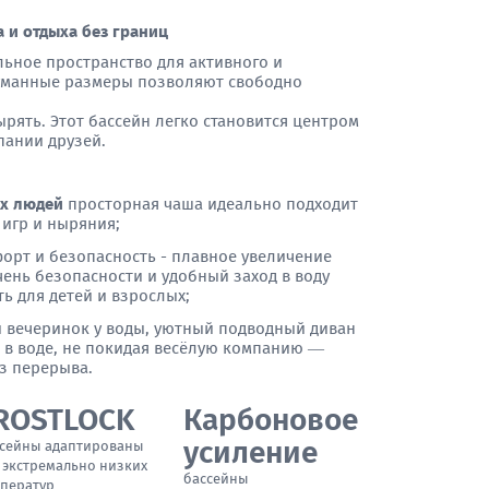
а и отдыха без границ
ьное пространство для активного и
думанные размеры позволяют свободно
ырять. Этот бассейн легко становится центром
пании друзей.
ых людей
просторная чаша идеально подходит
 игр и ныряния;
форт и безопасность - плавное увеличение
ень безопасности и удобный заход в воду
ь для детей и взрослых;
 вечеринок у воды, уютный подводный диван
 в воде, не покидая весёлую компанию —
з перерыва.
ROSTLOCK
Карбоновое
усиление
сейны адаптированы
 экстремально низких
бассейны
ператур