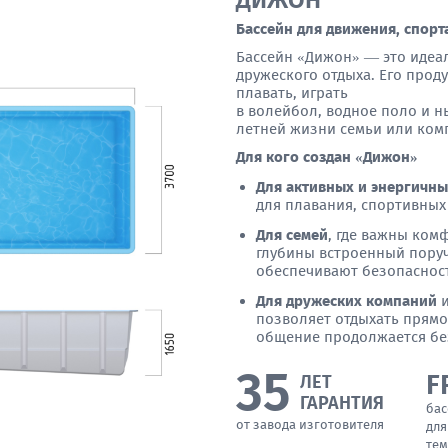
ДИЖОН
Бассейн для движения, спорт
Бассейн «Дижон» — это идеал
дружеского отдыха. Его про
плавать, играть
в волейбол, водное поло и н
летней жизни семьи или ком
Для кого создан «Дижон»
Для активных и энергичн
для плавания, спортивных
Для семей
, где важны ком
глубины встроенный поруч
обеспечивают безопасност
Для дружеских компаний
и
позволяет отдыхать прямо
общение продолжается бе
35
F
ЛЕТ
ГАРАНТИЯ
бас
от завода изготовителя
для
тем