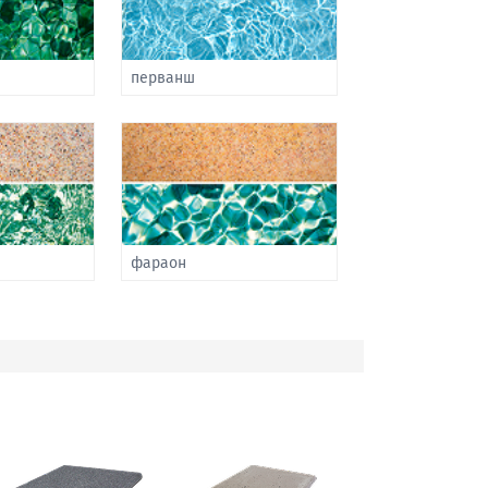
перванш
фараон