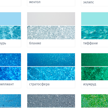
ментол
эклипс
зурь
бланже
тиффани
риллиант
стратосфера
изумруд