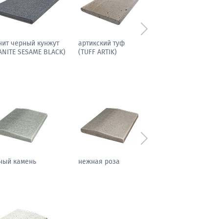
Следующий
нит черный кунжут
артикский туф
ANITE SESAME BLACK)
(TUFF ARTIK)
Следующий
ный камень
нежная роза