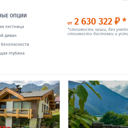
НЫЕ ОПЦИИ
2 630 322 ₽ *
от
ая лестница
*стоимость чаши, без учет
стоимости доставки и уст
й диван
 безопасности
щая глубина