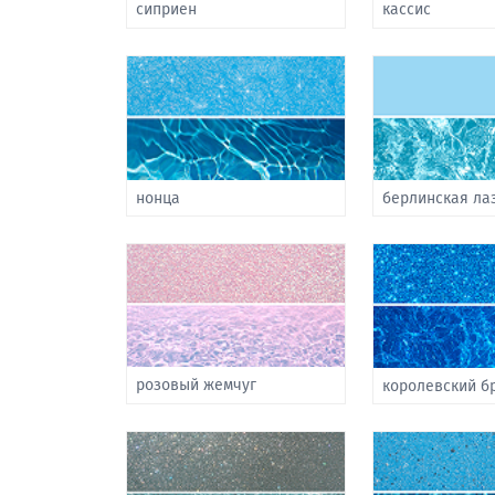
сиприен
кассис
нонца
берлинская ла
розовый жемчуг
королевский б