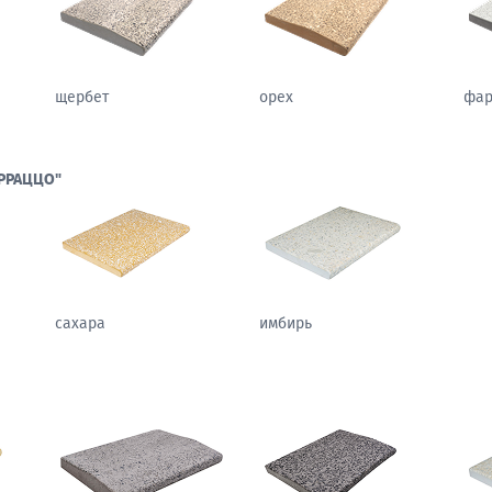
щербет
орех
фа
РРАЦЦО"
сахара
имбирь