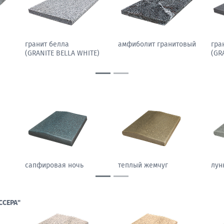
гранит белла
амфиболит гранитовый
гра
(GRANITE BELLA WHITE)
(GR
сапфировая ночь
теплый жемчуг
лун
ССЕРА"