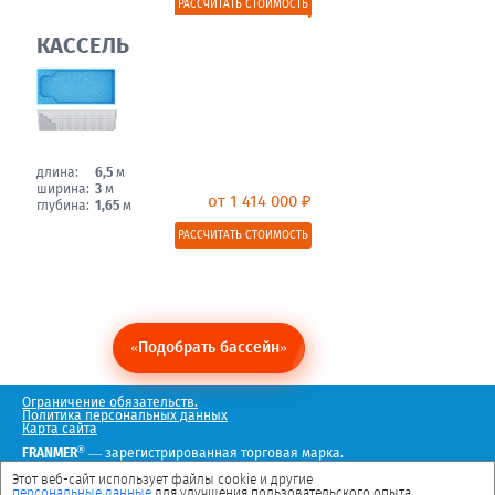
РАССЧИТАТЬ СТОИМОСТЬ
КАССЕЛЬ
длина:
6,5
м
ширина:
3
м
от 1 414 000 ₽
глубина:
1,65
м
РАССЧИТАТЬ СТОИМОСТЬ
«Подобрать бассейн»
Ограничение обязательств.
Политика персональных данных
Карта сайта
®
FRANMER
— зарегистрированная торговая марка.
Мы в социальных сетях
Этот веб-сайт использует файлы cookie и другие
персональные данные
для улучшения пользовательского опыта.